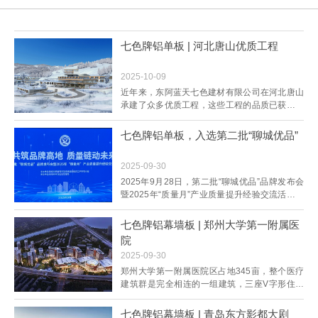
七色牌铝单板 | 河北唐山优质工程
2025-10-09
近年来，东阿蓝天七色建材有限公司在河北唐山
承建了众多优质工程，这些工程的品质已获得行
业高度认可。作为曾服务过CCTV央视、北京首
都国际机场等“全球十大建筑”的企业，蓝天七色
七色牌铝单板，入选第二批“聊城优品”
将国优工程的经验复用于唐山项目，使项目成为
冀东地区铝幕墙应用的示范案例。优质工程：唐
2025-09-30
山大剧院幕墙工程量：73000㎡主要幕墙系统：
穿孔...
2025年9月28日，第二批“聊城优品”品牌发布会
暨2025年“质量月”产业质量提升经验交流活动在
鲁西质检中心召开。本次活动旨在大力实施质量
强市和品牌战略，打响“聊城优品”品牌，总结推
七色牌铝幕墙板 | 郑州大学第一附属医
广质量提升经验。此次会议发布了第二批“聊城优
院
品”品牌名单，中通客车、东阿阿胶、东阿蓝天七
2025-09-30
色建材等20家聊城优秀企业的优质产品入...
郑州大学第一附属医院区占地345亩，整个医疗
建筑群是完全相连的一组建筑，三座V字形住院
塔楼，依次错落着与门诊医技楼平行排列，体现
紧密而又独立的功能关系。住院楼入口大厅为圆
七色牌铝幕墙板 | 青岛东方影都大剧