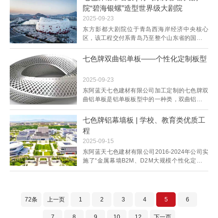
形，符合龙湖区大规划的旋转空间、自由朝向特
院“碧海银螺”造型世界级大剧院
征。建筑转折部位用玻璃电梯厅、观光电梯，患
2025-09-23
者活动厅、屋顶飘板作为细节点缀，夜晚是灯光
亮化
东方影都大剧院位于青岛西海岸经济中央核心
区，该工程交付系青岛乃至整个山东省的国际盛
会接待水准即将再次提升，影视文化领域建设迈
入了全新里程。青岛东方影都总建筑面积约70万
七色牌双曲铝单板——个性化定制板型
平方米，规划为世界上大规模的影视拍摄一站式
服务基地，集影视拍摄、制作、旅游、商业于一
2025-09-23
体。规划有1970座的剧场及相应的配套服务空
间。大
东阿蓝天七色建材有限公司加工定制的七色牌双
曲铝单板是铝单板板型中的一种类，双曲铝单板
凭借其强大的造型能力、优异的综合性能和环保
特性，成为实现现代建筑尤其是地标性建筑个性
七色牌铝幕墙板 | 学校、教育类优质工
化、艺术化表达的优选材料之一。当然，它相对
程
较高的技术门槛和生产成本也需要在项目决策时
2025-09-15
予以充分考虑。七色牌双曲铝单板加工成型的两
大
东阿蓝天七色建材有限公司2016-2024年公司实
施了“金属幕墙B2M、D2M大规模个性化定制智
能制造示范项目”，（B端指幕墙公司，D端指设
计院 师、幕墙顾问等,M端指金属幕墙板制造企
业。）将传统的离散型制造工厂改造升级为先进
的数字化智能工厂，率先在铝幕墙行业打破传统
72条
上一页
1
2
3
4
5
6
模式，实施新旧动能转换、智能制造+互联网服
务平台的
7
8
9
10
12
下一页