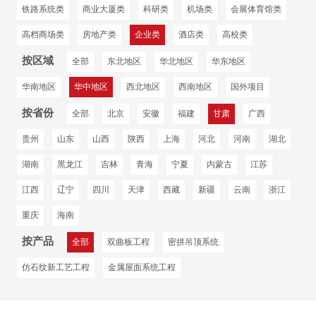
铁路系统类
商业大厦类
科研类
机场类
会展体育馆类
高档商场类
房地产类
企业类
酒店类
高校类
按区域
全部
东北地区
华北地区
华东地区
华南地区
华中地区
西北地区
西南地区
国外项目
按省份
全部
北京
安徽
福建
甘肃
广西
贵州
山东
山西
陕西
上海
河北
河南
湖北
湖南
黑龙江
吉林
青海
宁夏
内蒙古
江苏
江西
辽宁
四川
天津
西藏
新疆
云南
浙江
重庆
海南
按产品
全部
双曲板工程
密拼吊顶系统
仿石纹新工艺工程
金属屋面系统工程