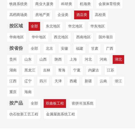
铁路系统类
商业大厦类
科研类
机场类
会展体育馆类
高档商场类
房地产类
企业类
酒店类
高校类
按区域
全部
东北地区
华北地区
华东地区
华南地区
华中地区
西北地区
西南地区
国外项目
按省份
全部
北京
安徽
福建
甘肃
广西
贵州
山东
山西
陕西
上海
河北
河南
湖北
湖南
黑龙江
吉林
青海
宁夏
内蒙古
江苏
江西
辽宁
四川
天津
西藏
新疆
云南
浙江
重庆
海南
按产品
全部
双曲板工程
密拼吊顶系统
仿石纹新工艺工程
金属屋面系统工程